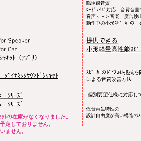
臨場感音質
ﾛｰﾄﾞﾉｲｽﾞ対応 音質音
音声＜－＞音楽 度合検出
動作中の小形ｽﾋﾟｰｶｰ
for Speaker
提供できる
for Car
小形軽量高性能ｽﾋﾟ
ﾞｼｬｷｯﾄ（ｱﾌﾟﾘ）
ｽﾋﾟｰｶｰのﾎﾞｲｽｺｲﾙ抵抗
 ﾀﾞｲﾅﾐｯｸｻｳﾝﾄﾞｼｬｷｯﾄ
による音質改善方法
​個別要望仕様に対応し
3 ｼﾘｰｽﾞ
6 ｼﾘｰｽﾞ
​低音再生特性の
設計自由度が高い構造のｽﾋﾟ
ｼｬｷｯﾄの在庫がなくなりました。
予定しておりません。
いません。