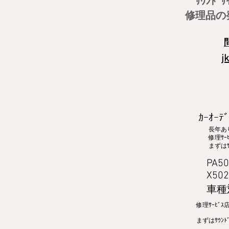
ｻｳﾝﾄﾞ
修理品の
jk
ｶｰｵｰﾃﾞ
長年あ
​修理
まずはｻ
PA504
​ X502
車種対
修理ｻｰﾋﾞ
まずはｻｳﾝ