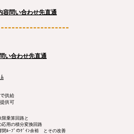
内容問い合わせ先直通
問い合わせ先直通
ﾑ
ﾞﾗﾑで供給
ﾄ提供可
象限乗算回路と
分変換回路
ﾙｰﾌﾟのｹﾞｲﾝ余裕 とその改善