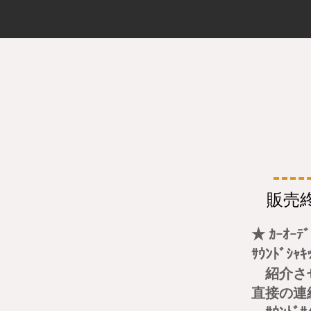
販売
★ ｶｰｵｰﾃ
ｻｳﾝﾄﾞ
紹介させ
直接の連