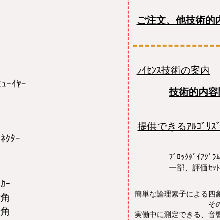
ご注文、他技術的
ﾗｲｾﾝｽ技術の案内
ﾆｭｰｲﾔｰ
技術的内容
提供できるｱﾙｺﾞﾘｽﾞ
ｺﾈｸﾀｰ
ﾌﾞﾛｯｸﾀﾞｲｱｸ
一部、評価ｾｯ
ｶｰ
簡単な論理素子による四
六角
その応用の積
八角
実働中に測定できる、音響閉