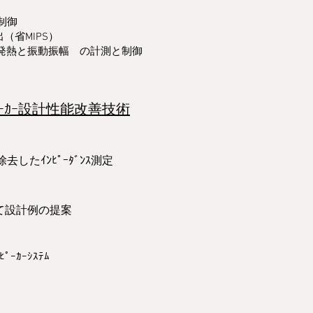
量制御
（省MIPS）
の 発熱と振動振幅 の計測と制御
ｰｶｰ設計性能改善技術
を除去したｲﾝﾋﾟｰﾀﾞﾝｽ測定
て設計例の提案
ｰｶｰｼｽﾃﾑ