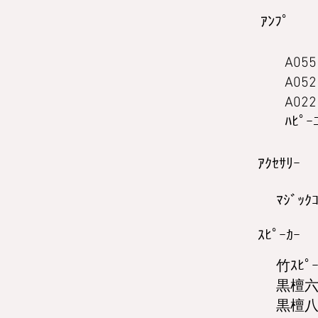
ｱﾝﾌﾟ
A055
A052
A022
ﾊﾋﾟｰ
ｱｸｾｻﾘｰ
ﾏｼﾞｯｸ
ｽﾋﾟｰｶｰ
竹ｽﾋﾟｰ
黒檀
黒檀