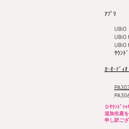
ｱﾌﾟﾘ
UBiO
UBiO 
UBiO 
ｻｳﾝﾄ
ｶｰｵｰﾃﾞｨｵ
PA30
PA30
Ｄｻｳﾝﾄﾞ
追加生産を
申し訳ござ