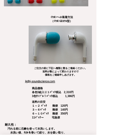
ｲﾔﾎﾝへの装着方法
（ｲﾔﾎﾝはｶﾅﾙ型）
ご注文の前に下記へ種類と数をご連絡ください。
送料が数によって変わりますので
価格をご連絡申しあげます。
jk@j-soundscience.com
商品価格
各色5組入り１ﾊﾟｯｸ税込 2,310円
​3色ｻﾝﾌﾟﾙ１ﾊﾟｯｸ税込 1,386円
送料の目安
１～２ ﾊﾟｯｸ 郵便 120円
３～６ﾊﾟｯｸ 郵便 140円
６～１０ﾊﾟｯｸ 郵便 350円
11ﾊﾟｯｸ～ 宅急便
​耐久性：
​ 汚れる前に石鹸を使って水洗いします。
水洗い後、ﾀｵﾙを巻いて絞り、水を吸い取り、