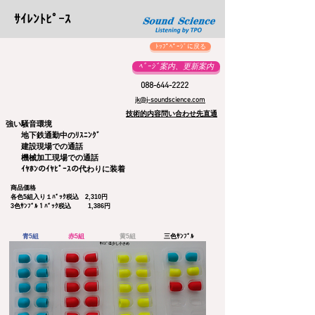
ｻｲﾚﾝﾄﾋﾟｰｽ
ﾄｯﾌﾟﾍﾟｰｼﾞに戻る
ﾍﾟｰｼﾞ案内、更新案内
088-644-2222
jk@j-soundscience.com
技術的内容問い合わせ先直通
強い騒音環境
地下鉄通勤中のﾘｽﾆﾝｸﾞ
建設現場での通話
機械加工現場での通話
​ ｲﾔﾎﾝのｲﾔﾋﾟｰｽの代わりに装着
商品価格
各色5組入り１ﾊﾟｯｸ税込 2,310円
​3色ｻﾝﾌﾟﾙ１ﾊﾟｯｸ税込 1,386円
青5組
赤5組
黄5組
三色ｻﾝﾌﾟﾙ
​ｻｲｽﾞは少し小さめ