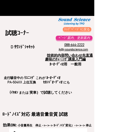
ﾄｯﾌﾟﾍﾟｰｼﾞに戻る
試聴ｺｰﾅｰ
ﾍﾟｰｼﾞ案内、更新案内
088-644-2222
D ｻｳﾝﾄﾞｼｬｷｯﾄ
jk@j-soundscience.com
技術的内容問い合わせ先直通
趣味のﾁｭｰﾆﾝｸﾞ講座入門編
​ｶｰｵｰﾃﾞｨｵ用 一般用
ﾘｽﾆﾝｸﾞ
ｶｰｵｰﾃﾞｨｵ
走行騒音中の
これが
​ PA-504XX
ｾｶﾝﾄﾞｵｰﾃﾞｨｵ
上位互換
にも
｛
ｲﾔﾎﾝ
実車
｝で試聴してください
または
​ﾛｰﾄﾞﾉｲｽﾞ対応 最適音量音質 試聴
効果ON:
小音量再生 停止 ->->-> ﾛｰﾄﾞﾉｲｽﾞ変化）->->-> 停止