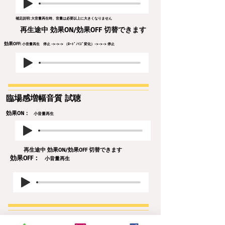
​補足説明: 大音量再生時、音量は必要以上に大きくなりません
​再生途中 効果ON/効果OFF 切替できます
​効果OFF
:
小音量再生 停止 ->->-> （ﾛｰﾄﾞﾉｲｽﾞ変化）->->-> 停止
​臨場感増幅音質
試聴
効果ON：
小音量再生
​再生途中 効果ON/効果OFF 切替できます
効果OFF：
小音量再生
ｱﾅｳﾝｽ
自動
音質明瞭化制御 試聴
の