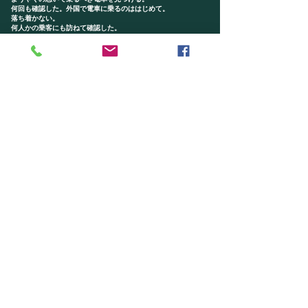
何回も確認した。外国で電車に乗るのははじめて。
落ち着かない。
何人かの乗客にも訪ねて確認した。
停車駅の名前を聞き取れないので、まず、時間を確認。
そして一駅ごとに、次の停車駅を確認。
しばらくは電車まかせ、と一息つく。
２時間ほどであったように思う。
ニュールンベルグに着いた。
こんなことでも、なしとげると満足感がある。
幸い、ホテルは駅から歩ける距離にあった。
フロントで金庫のことを伝えると、
すぐにも部屋へ案内されて金庫を開けた。
あった！！！
まずは一安心だが、
さてこれからどうやってコペンハーゲンへ？？？
ここでも Can you help me？
事情を話すや、
コペンハーゲンまでのチケットの手配にかかっていただいた。
休日、混んでいるフライトを、
コースを選んで、
目的地まで行き着く便の、
すべての手配をしてくださった。
途中の乗り換えのポイントのメモ。空港までのタクシーの手配、
完璧であった。
丁寧にお礼を述べてホテルを後にした。深い親切さを感じた。
その日の夕刻、
遅れはしたが中継地のコペンハーゲンから、