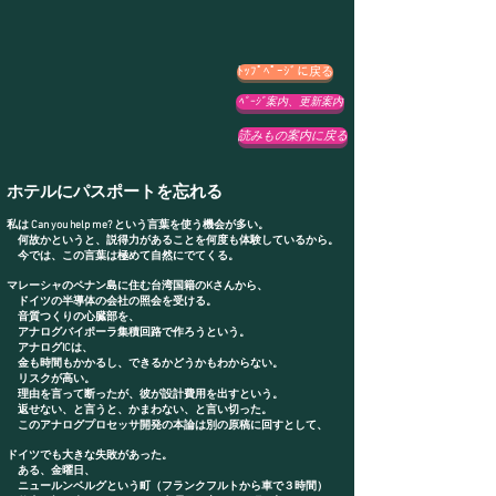
ﾄｯﾌﾟﾍﾟｰｼﾞに戻る
ﾍﾟｰｼﾞ案内、更新案内
読みもの案内に戻る
ホテルにパスポートを忘れる
私は Can you help me? という言葉を使う機会が多い。
何故かというと、説得力があることを何度も体験しているから。
今では、この言葉は極めて自然にでてくる。
マレーシャのペナン島に住む台湾国籍のKさんから、
ドイツの半導体の会社の照会を受ける。
音質つくりの心臓部を、
アナログバイポーラ集積回路で作ろうという。
アナログICは、
金も時間もかかるし、できるかどうかもわからない。
リスクが高い。
理由を言って断ったが、彼が設計費用を出すという。
返せない、と言うと、かまわない、と言い切った。
このアナログプロセッサ開発の本論は別の原稿に回すとして、
ドイツでも大きな失敗があった。
ある、金曜日、
ニュールンベルグという町（フランクフルトから車で３時間）