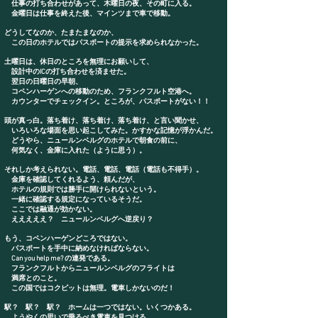
仕事の打ち合わせがあって、木曜日の夜、その町に入る。
金曜日は仕事を終えた後、マインツまで車で移動。
どうしてなのか、たまたまなのか、
この日のホテルではパスポートの提示を求められなかった。
土曜日は、休日のところを無理にお願いして、
設計中のICの打ち合わせを済ませた。
翌日の日曜日の早朝、
コペンハーゲンへの移動のため、フランクフルト空港へ。
カウンターでチェックイン。ところが、パスポートがない！！
頭が真っ白。落ち着け、落ち着け、落ち着け、と言い聞かせ、
いろいろな場面を思い起こしてみた。かすかな記憶が浮かんだ。
どうやら、ニュールンベルグのホテルで朝食の前に、
何気なく、金庫に入れた（ように思う）。
それしか考えられない。電話、電話、電話（電話も不得手）。
金庫を確認してくれるよう、頼んだが、
ホテルの規則では勝手に開けられないという。
一緒に確認する規定になっているそうだ。
ここでは融通が効かない。
えええええ？ ニュールンベルグへ逆戻り？
もう、コペンハーゲンどころではない。
パスポートを手中に納めなければならない。
Can you help me? の連発である。
フランクフルトからニュールンベルグのフライトは
満席とのこと。
この国ではコクピットは無理。電車しかないのだ！
駅？ 駅？ 駅？ ホームは一つではない。いくつかある。
ようやくの思いで乗るべき電車を見つける。